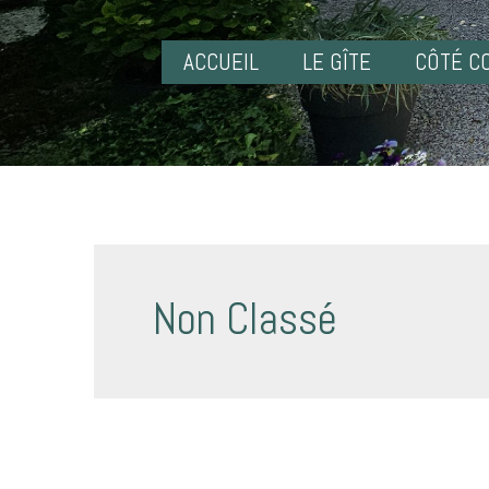
ACCUEIL
LE GÎTE
CÔTÉ C
Non Classé