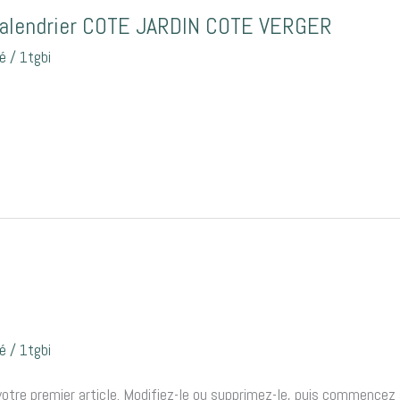
calendrier COTE JARDIN COTE VERGER
é
/
1tgbi
é
/
1tgbi
tre premier article. Modifiez-le ou supprimez-le, puis commencez à