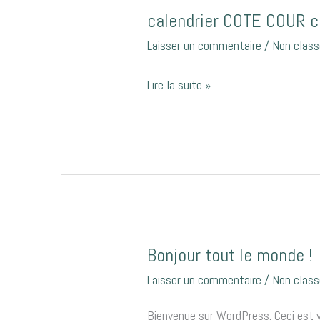
calendrier COTE COUR 
calendrier
COTE
Laisser un commentaire
/
Non class
COUR
calendrier
Lire la suite »
COTE
JARDIN
COTE
VERGER
Bonjour tout le monde !
Bonjour
tout
Laisser un commentaire
/
Non class
le
Bienvenue sur WordPress. Ceci est vo
monde !