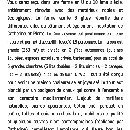
Vous serez reçu dans u
ne ferme en U du 18 ème siècle
,
entièrement rénovée avec des matériaux nobles et
écologiques. La ferme abrite 3 gîtes répartis dans
différentes ailes du bâtiment et également l’habitation de
Catherine et Pierre.
La Cour Joyeuse est positionnée en pleine
nature et permet d’accueillir jusqu’à 16 personnes. La maison est
grande (250 m²) et divisée en 3 gîtes autonomes (cuisines
équipées, espaces extérieurs privés, barbecues) pour un total de
5 grandes chambres (5 lits doubles – 2 lits simples – 2 canapés
out a été conçu
lits – 3 lits bébé), 4 salles de bain, 5 WC . T
pour avoir une maison chaleureuse et joyeuse
! Le tout est
blanchi par un badigeon de chaux qui donne à l’ensemble
son caractère méditerranéen. L’ajout de matières
naturelles, pierres apparentes, béton ciré, parquet en
chêne, tables et cuisine en bois brut, mobiliers de qualité
et quelques œuvres d’art contemporaines (réalisées par
Catherine) complètent l’ambiance qui fleure bon les