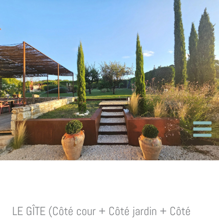
Aller
au
contenu
LE GÎTE (Côté cour + Côté jardin + Côté