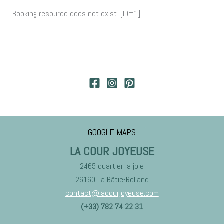
Booking resource does not exist. [ID=1]
GOOGLE MAPS
LA COUR JOYEUSE
2465 quartier la joie
26160 La Bâtie-Rolland
contact@lacourjoyeuse.com
(+33) 782 74 22 31